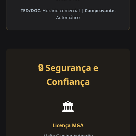
TED/DOC:
Horário comercial |
Comprovante:
Automático
🔒 Segurança e
Confiança
🏛️
Licença MGA
Malta Gaming Authority