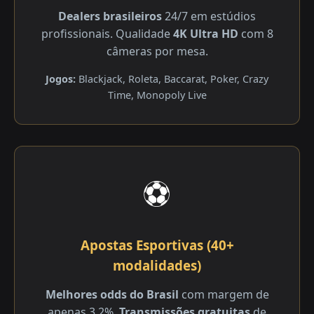
Dealers brasileiros
24/7 em estúdios
profissionais. Qualidade
4K Ultra HD
com 8
câmeras por mesa.
Jogos:
Blackjack, Roleta, Baccarat, Poker, Crazy
Time, Monopoly Live
⚽
Apostas Esportivas (40+
modalidades)
Melhores odds do Brasil
com margem de
apenas 3.2%.
Transmissões gratuitas
de