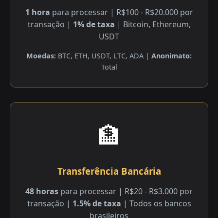
1 hora
para processar | R$100 - R$20.000 por
transação |
1% de taxa
| Bitcoin, Ethereum,
USDT
Moedas:
BTC, ETH, USDT, LTC, ADA |
Anonimato:
Total
🏦
Transferência Bancária
48 horas
para processar | R$20 - R$3.000 por
transação |
1.5% de taxa
| Todos os bancos
brasileiros