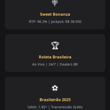
🍭
Sweet Bonanza
RTP: 96.2% | Jackpot: R$ 38.950
🏆
Roleta Brasileira
Ao Vivo | 24/7 | Dealers BR
⚽
Brasileirão 2025
Odds: 1.85+ | Transmissão Grátis