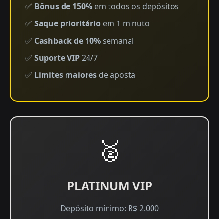
✅
Bônus de 150%
em todos os depósitos
✅
Saque prioritário
em 1 minuto
✅
Cashback de 10%
semanal
✅
Suporte VIP
24/7
✅
Limites maiores
de aposta
🥈
PLATINUM VIP
Depósito mínimo: R$ 2.000