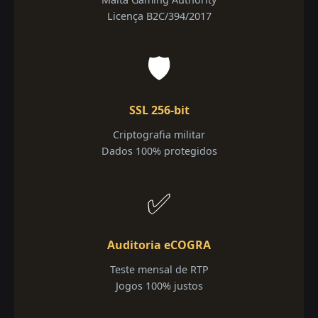
Licença B2C/394/2017
🛡️
SSL 256-bit
Criptografia militar
Dados 100% protegidos
✅
Auditoria eCOGRA
Teste mensal de RTP
Jogos 100% justos