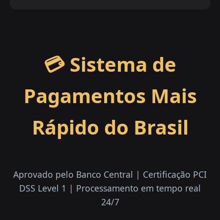
💳 Sistema de
Pagamentos Mais
Rápido do Brasil
Aprovado pelo Banco Central | Certificação PCI
DSS Level 1 | Processamento em tempo real
24/7