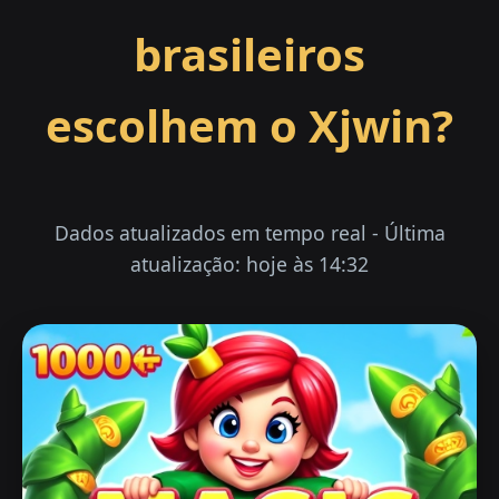
brasileiros
escolhem o Xjwin?
Dados atualizados em tempo real - Última
atualização: hoje às 14:32