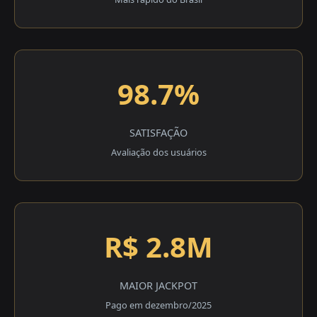
98.7%
SATISFAÇÃO
Avaliação dos usuários
R$ 2.8M
MAIOR JACKPOT
Pago em dezembro/2025