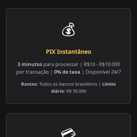
💰
PIX Instantâneo
3 minutos
para processar | R$10 - R$10.000
por transação |
0% de taxa
| Disponível 24/7
Bancos:
Todos os bancos brasileiros |
Limite
diário:
R$ 50.000
💳