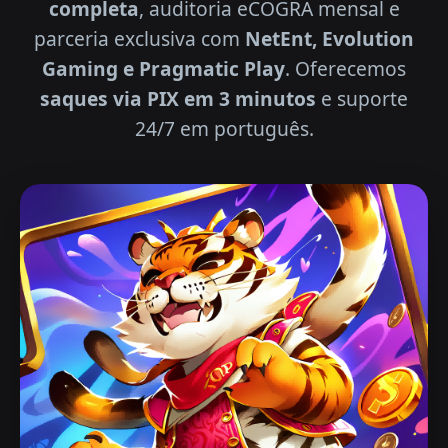
completa
, auditoria eCOGRA mensal e
parceria exclusiva com
NetEnt, Evolution
Gaming e Pragmatic Play
. Oferecemos
saques via PIX em 3 minutos
e suporte
24/7 em português.